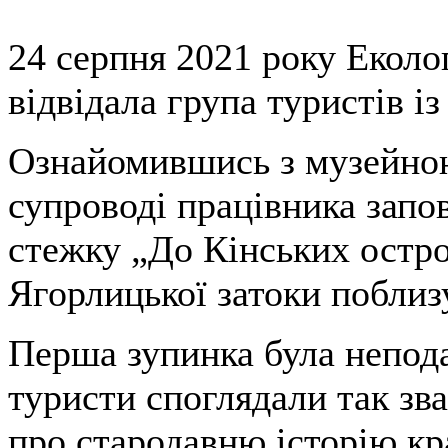
24 серпня 2021 року Еколо
відвідала група туристів і
Ознайомившись з музейною
супроводі працівника запо
стежку „До Кінських остр
Ягорлицької затоки поблизу
Перша зупинка була непода
туристи споглядали так зва
про стародавню історію кра