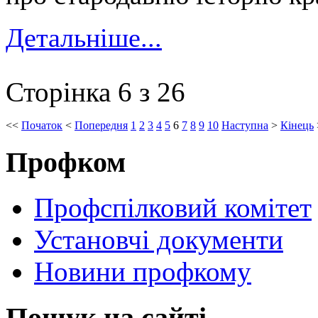
Детальніше...
Сторінка 6 з 26
<<
Початок
<
Попередня
1
2
3
4
5
6
7
8
9
10
Наступна
>
Кінець
Профком
Профспілковий комітет
Установчі документи
Новини профкому
Пошук на сайті