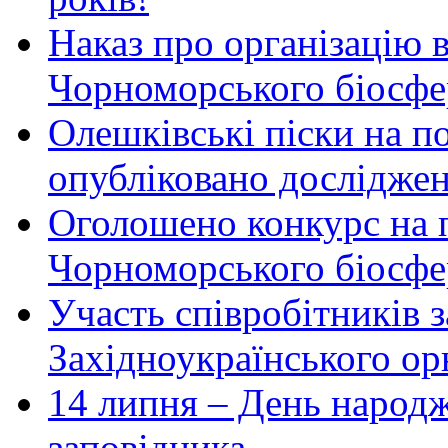
Наказ про організацію 
Чорноморського біосфер
Олешківські піски на по
опубліковано досліджен
Оголошено конкурс на 
Чорноморського біосфе
Участь співробітників 
Західноукраїнського ор
14 липня – День народ
заповідника