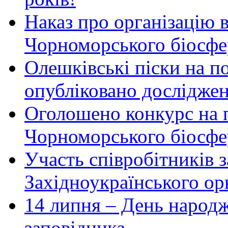
Наказ про організацію 
Чорноморського біосфер
Олешківські піски на по
опубліковано досліджен
Оголошено конкурс на 
Чорноморського біосфе
Участь співробітників 
Західноукраїнського ор
14 липня – День народ
заповідника