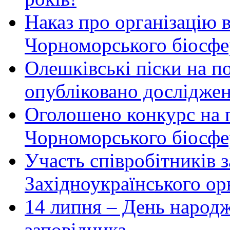
Наказ про організацію 
Чорноморського біосфер
Олешківські піски на по
опубліковано досліджен
Оголошено конкурс на 
Чорноморського біосфе
Участь співробітників 
Західноукраїнського ор
14 липня – День народ
заповідника