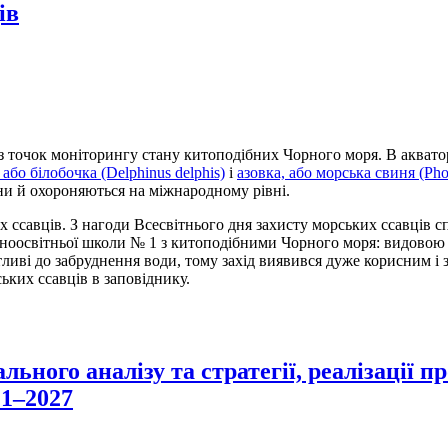
ів
 точок моніторингу стану китоподібних Чорного моря. В аквато
або білобочка (Delphinus delphis)
і
азовка, або морська свиня (Pho
ни й охороняються на міжнародному рівні.
ких ссавців. З нагоди Всесвітнього дня захисту морських ссавців
льноосвітньої школи № 1 з китоподібними Чорного моря: видовою
ливі до забруднення води, тому захід виявився дуже корисним і з
ьких ссавців в заповіднику.
ьного аналізу та стратегії, реалізації п
21–2027