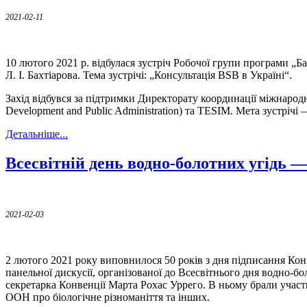
2021-02-11
10 лютого 2021 р. відбулася зустріч Робочої групи програми „Б
Л. І. Бахтіарова. Тема зустрічі: „Консультація BSB в Україні“.
Захід відбувся за підтримки Директорату координації міжнарод
Development and Public Administration) та TESIM. Мета зустріч
Детальніше...
Всесвітній день водно-болотних угідь —
2021-02-03
2 лютого 2021 року виповнилося 50 років з дня підписання Кон
панельної дискусії, організованої до Всесвітнього дня водно-бо
секретарка Конвенції Марта Рохас Уррего. В ньому брали учас
ООН про біологічне різноманіття та інших.