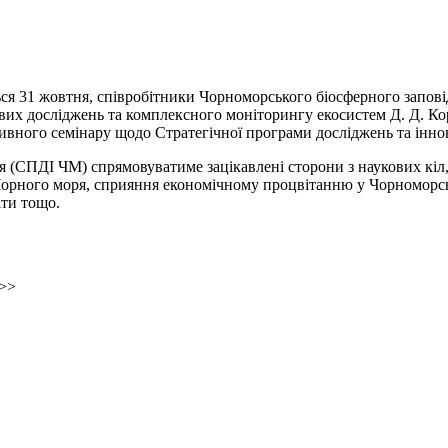
я 31 жовтня, співробітники Чорноморського біосферного заповід
их досліджень та комплексного моніторингу екосистем Д. Д. Коро
ативного семінару щодо Стратегічної програми досліджень та інно
я (СПДІ ЧМ) спрямовуватиме зацікавлені сторони з наукових кіл
Чорного моря, сприяння економічному процвітанню у Чорноморсь
іти тощо.
>>