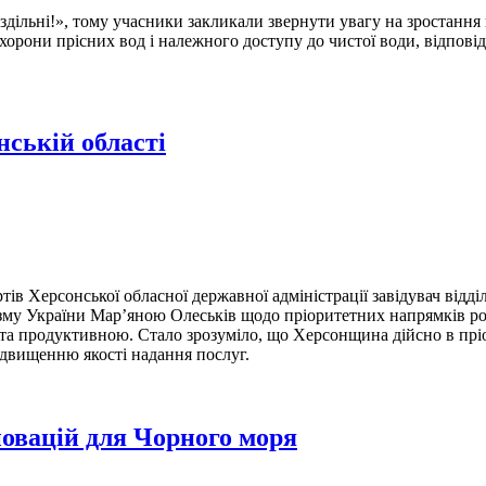
дільні!», тому учасники закликали звернути увагу на зростання 
орони прісних вод і належного доступу до чистої води, відпові
ській області
ів Херсонської обласної державної адміністрації завідувач відділ
зму України Мар’яною Олеськів щодо пріоритетних напрямків роз
та продуктивною. Стало зрозуміло, що Херсонщина дійсно в пріо
ідвищенню якості надання послуг.
новацій для Чорного моря