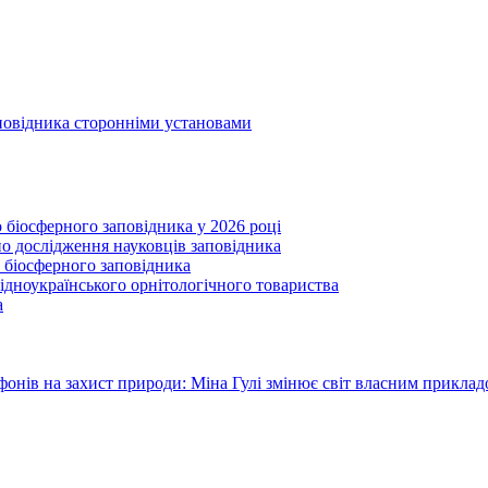
аповідника сторонніми установами
 біосферного заповідника у 2026 році
ано дослідження науковців заповідника
 біосферного заповідника
ідноукраїнського орнітологічного товариства
а
онів на захист природи: Міна Гулі змінює світ власним прикла