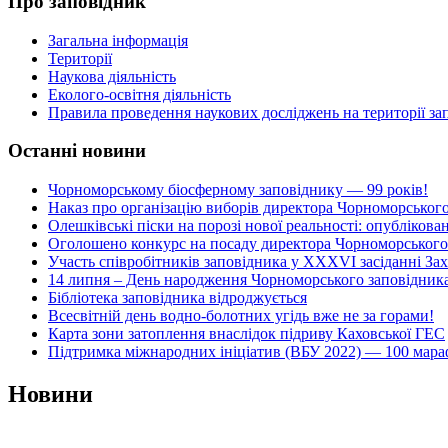
Про заповідник
Загальна інформація
Території
Наукова діяльність
Еколого-освітня діяльність
Правила проведення наукових досліджень на території з
Останні новини
Чорноморському біосферному заповіднику — 99 років!
Наказ про організацію виборів директора Чорноморського
Олешківські піски на порозі нової реальності: опубліков
Оголошено конкурс на посаду директора Чорноморського
Участь співробітників заповідника у XXXVI засіданні Зах
14 липня – День народження Чорноморського заповідник
Бібліотека заповідника відроджується
Всесвітній день водно-болотних угідь вже не за горами!
Карта зони затоплення внаслідок підриву Каховської ГЕС
Підтримка міжнародних ініціатив (ВБУ 2022) — 100 мараф
Новини