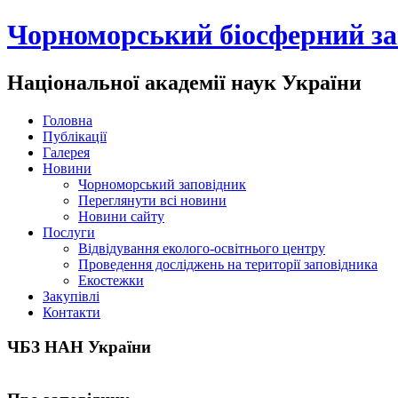
Чорноморський біосферний за
Національної академії наук України
Головна
Публікації
Галерея
Новини
Чорноморський заповідник
Переглянути всі новини
Новини сайту
Послуги
Відвідування еколого-освітнього центру
Проведення досліджень на території заповідника
Екостежки
Закупівлі
Контакти
ЧБЗ НАН України