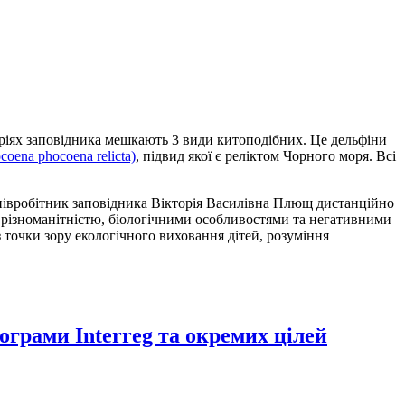
ріях заповідника мешкають 3 види китоподібних. Це дельфіни
coena phocoena relicta)
, підвид якої є реліктом Чорного моря. Всі
 співробітник заповідника Вікторія Василівна Плющ дистанційно
 різноманітністю, біологічними особливостями та негативними
 точки зору екологічного виховання дітей, розуміння
рограми Interreg та окремих цілей