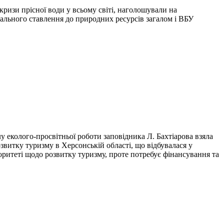
кризи прісної води у всьому світі, наголошували на
дального ставлення до природних ресурсів загалом і ВБУ
у еколого-просвітньої роботи заповідника Л. Бахтіарова взяла
витку туризму в Херсонській області, що відбувалася у
ритеті щодо розвитку туризму, проте потребує фінансування та