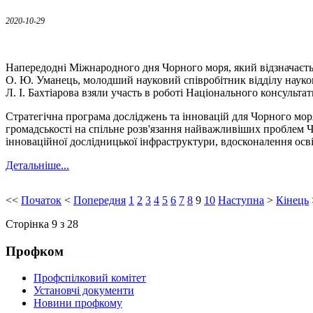
2020-10-29
Напередодні Міжнародного дня Чорного моря, який відзначаєтьс
О. Ю. Уманець, молодший науковий співробітник відділу науков
Л. І. Бахтіарова взяли участь в роботі Національного консульт
Стратегічна програма досліджень та інновацій для Чорного мор
громадськості на спільне розв'язання найважливіших проблем 
інноваційної дослідницької інфраструктури, вдосконалення осв
Детальніше...
<<
Початок
<
Попередня
1
2
3
4
5
6
7
8
9
10
Наступна
>
Кінець
Сторінка 9 з 28
Профком
Профспілковий комітет
Установчі документи
Новини профкому