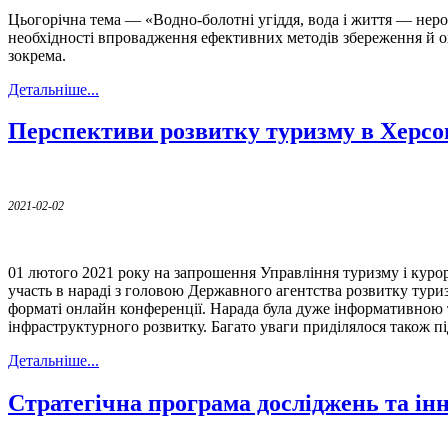
Цьогорічна тема — «Водно-болотні угіддя, вода і життя — нероз
необхідності впровадження ефективних методів збереження й ох
зокрема.
Детальніше...
Перспективи розвитку туризму в Херсон
2021-02-02
01 лютого 2021 року на запрошення Управління туризму і курорт
участь в нараді з головою Державного агентства розвитку тури
форматі онлайн конференції. Нарада була дуже інформативною 
інфраструктурного розвитку. Багато уваги приділялося також п
Детальніше...
Стратегічна програма досліджень та ін