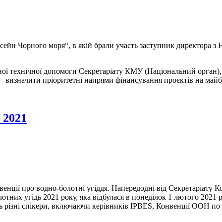
асейн Чорного моря“, в якій брали участь заступник директора з 
ної технічної допомоги Секретаріату КМУ (Національний орган),
і — визначити пріоритетні напрями фінансування проєктів на май
 2021
венції про водно-болотні угіддя. Напередодні від Секретаріату 
лотних угідь 2021 року, яка відбулася в понеділок 1 лютого 2021
ть різні спікери, включаючи керівників IPBES, Конвенції ООН п