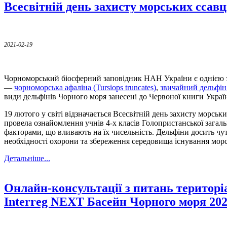
Всесвітній день захисту морських ссавц
2021-02-19
Чорноморський біосферний заповідник НАН України є однією з
—
чорноморська афаліна (Tursiops truncates)
,
звичайний дельфін 
види дельфінів Чорного моря занесені до Червоної книги Украї
19 лютого у світі відзначається Всесвітній день захисту морсь
провела ознайомлення учнів 4-х класів Голопристанської зага
факторами, що вливають на їх чисельність. Дельфіни досить чут
необхідності охорони та збереження середовища існування морс
Детальніше...
Онлайн-консультації з питань територіал
Interreg NEXT Басейн Чорного моря 20