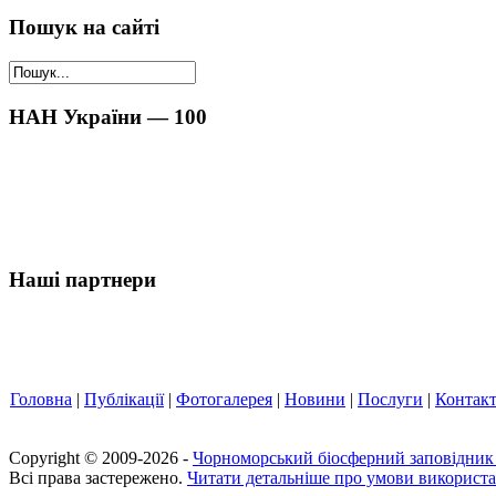
Пошук на сайті
НАН України — 100
Наші партнери
Головна
|
Публікації
|
Фотогалерея
|
Новини
|
Послуги
|
Контак
Copyright © 2009-2026 -
Чорноморський біосферний заповідни
Всі права застережено.
Читати детальніше про умови використа