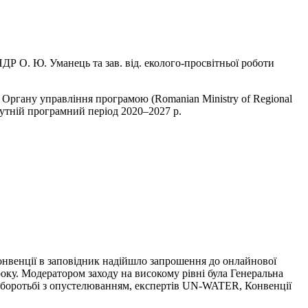
НДР О. Ю. Уманець та зав. від. еколого-просвітньої роботи
 Органу управління програмою (Romanian Ministry of Regional
бутній програмний період 2020–2027 р.
Конвенції в заповідник надійшло запрошення до онлайнової
 року. Модератором заходу на високому рівні була Генеральна
о боротьбі з опустелюванням, експертів UN-WATER, Конвенції