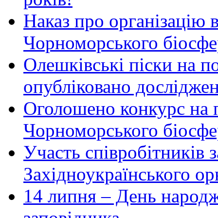
Наказ про організацію 
Чорноморського біосфер
Олешківські піски на по
опубліковано досліджен
Оголошено конкурс на 
Чорноморського біосфе
Участь співробітників 
Західноукраїнського ор
14 липня – День народ
заповідника