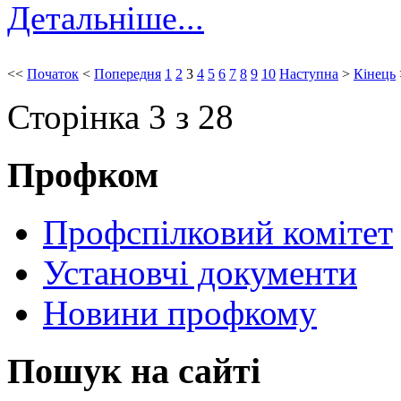
Детальніше...
<<
Початок
<
Попередня
1
2
3
4
5
6
7
8
9
10
Наступна
>
Кінець
Сторінка 3 з 28
Профком
Профспілковий комітет
Установчі документи
Новини профкому
Пошук на сайті