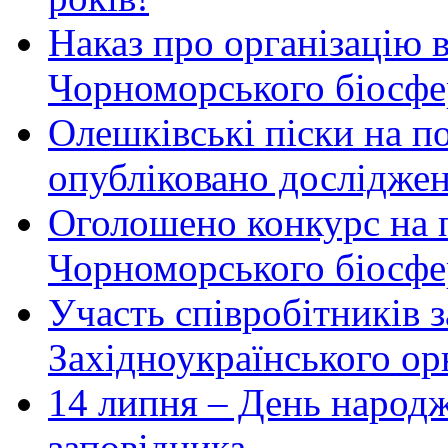
Наказ про організацію 
Чорноморського біосфер
Олешківські піски на по
опубліковано досліджен
Оголошено конкурс на 
Чорноморського біосфе
Участь співробітників 
Західноукраїнського ор
14 липня – День народ
заповідника