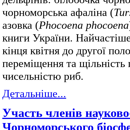
чорноморська афаліна (
Tur
азовка (
Phocoena phocoena
книги України. Найчастіше
кінця квітня до другої пол
переміщення та щільність п
чисельністю риб.
Детальніше...
Участь членів науково
Чорноморського біосф