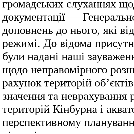
громадських слуханнях щод
документації — Генерально
доповнень до нього, які ві
режимі. До відома присутн
були надані наші зауважен
щодо неправомірного розш
рахунок територій об’єкті
значення та неврахування
територій Кінбурна і акват
перспективному плануванні