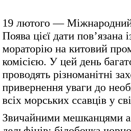
19 лютого — Міжнародний 
Поява цієї дати пов’язана 
мораторію на китовий пр
комісією. У цей день бага
проводять різноманітні зах
привернення уваги до необ
всіх морських ссавців у сві
Звичайними мешканцями ак
дельфінів: білобочка чорн