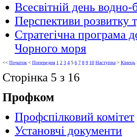
Всесвітній день водно-
Перспективи розвитку т
Стратегічна програма д
Чорного моря
<<
Початок
<
Попередня
1
2
3
4
5
6
7
8
9
10
Наступна
>
Кінець
Сторінка 5 з 16
Профком
Профспілковий комітет
Установчі документи