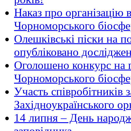
Наказ про організацію 
Чорноморського біосфер
Олешківські піски на по
опубліковано досліджен
Оголошено конкурс на 
Чорноморського біосфе
Участь співробітників 
Західноукраїнського ор
14 липня – День народ
заповідника