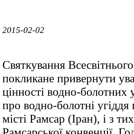
2015-02-02
Святкування Всесвітнього
покликане привернути ува
цінності водно-болотних 
про водно-болотні угіддя 
місті Рамсар (Іран), і з ти
Рамсарської конвенції. Г