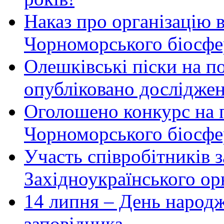
Наказ про організацію 
Чорноморського біосфер
Олешківські піски на по
опубліковано досліджен
Оголошено конкурс на 
Чорноморського біосфе
Участь співробітників 
Західноукраїнського ор
14 липня – День народ
заповідника