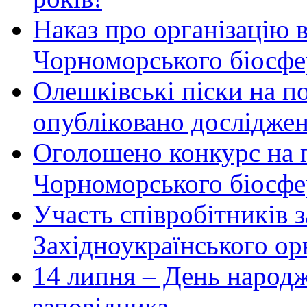
Наказ про організацію 
Чорноморського біосфер
Олешківські піски на по
опубліковано досліджен
Оголошено конкурс на 
Чорноморського біосфе
Участь співробітників 
Західноукраїнського ор
14 липня – День народ
заповідника