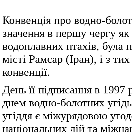
Конвенція про водно-болот
значення в першу чергу я
водоплавних птахів, була п
місті Рамсар (Іран), і з ти
конвенції.
День її підписання в 1997
днем водно-болотних угідь
угіддя є міжурядовою угод
національних дій та міжна