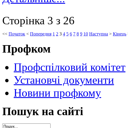
Сторінка 3 з 26
<<
Початок
<
Попередня
1
2
3
4
5
6
7
8
9
10
Наступна
>
Кінець
Профком
Профспілковий комітет
Установчі документи
Новини профкому
Пошук на сайті