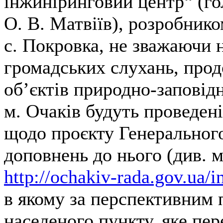
інжиніринговий центр“ (го
О. В. Матвіїв), розробник
с. Покровка, не зважаючи 
громадських слухань, прод
об’єктів природно-заповідн
м. Очаків будуть проведені
щодо проєкту Генерального
доповнень до нього (див. 
http://ochakiv-rada.gov.ua/
в якому за перспективним
населеного пункту, яке пе