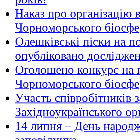
Наказ про організацію 
Чорноморського біосфер
Олешківські піски на по
опубліковано досліджен
Оголошено конкурс на 
Чорноморського біосфе
Участь співробітників 
Західноукраїнського ор
14 липня – День народ
заповідника