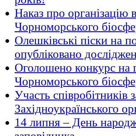
Наказ про організацію 
Чорноморського біосфер
Олешківські піски на по
опубліковано досліджен
Оголошено конкурс на 
Чорноморського біосфе
Участь співробітників 
Західноукраїнського ор
14 липня – День народ
заповідника