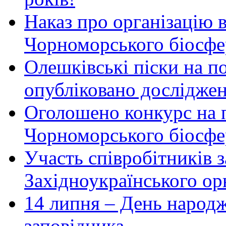
Наказ про організацію 
Чорноморського біосфер
Олешківські піски на по
опубліковано досліджен
Оголошено конкурс на 
Чорноморського біосфе
Участь співробітників 
Західноукраїнського ор
14 липня – День народ
заповідника