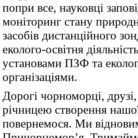
попри все, науковці запов
моніторинг стану природ
засобів дистанційного зо
еколого-освітня діяльність
установами ПЗФ та еколо
організаціями.
Дорогі чорноморці, друзі,
річницею створення нашої
повернемося. Ми віднови
Причорномор’я. Тримайм