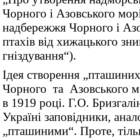
Чорного i Азовського мор
надбережжя Чорного i Азо
птахів від хижацького зни
гніздування“).
Ідея створення „пташиних
Чорного та Азовського м
в 1919 році. Г.О. Бризгал
Україні заповідники, анал
„пташиними“. Проте, тіль