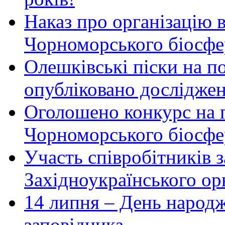
Наказ про організацію 
Чорноморського біосфер
Олешківські піски на по
опубліковано досліджен
Оголошено конкурс на 
Чорноморського біосфе
Участь співробітників 
Західноукраїнського ор
14 липня – День народ
заповідника