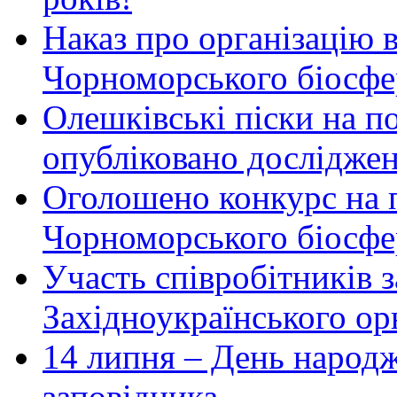
Наказ про організацію 
Чорноморського біосфер
Олешківські піски на по
опубліковано досліджен
Оголошено конкурс на 
Чорноморського біосфе
Участь співробітників 
Західноукраїнського ор
14 липня – День народ
заповідника