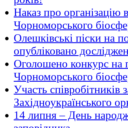
Наказ про організацію 
Чорноморського біосфер
Олешківські піски на по
опубліковано досліджен
Оголошено конкурс на 
Чорноморського біосфе
Участь співробітників 
Західноукраїнського ор
14 липня – День народ
заповідника