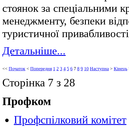
стоянок за спеціальними к
менеджменту, безпеки відп
туристичної привабливості
Детальніше...
<<
Початок
<
Попередня
1
2
3
4
5
6
7
8
9
10
Наступна
>
Кінець
Сторінка 7 з 28
Профком
Профспілковий комітет